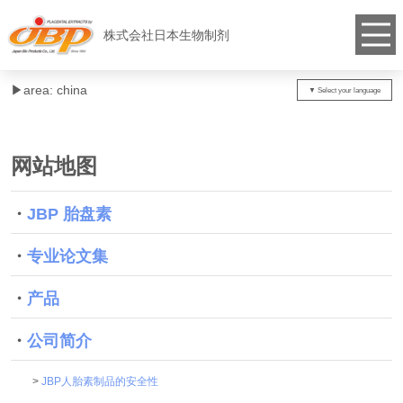
株式会社日本生物制剂
▶︎area: china
网站地图
・
JBP 胎盘素
・
专业论文集
・
产品
・
公司简介
>
JBP人胎素制品的安全性