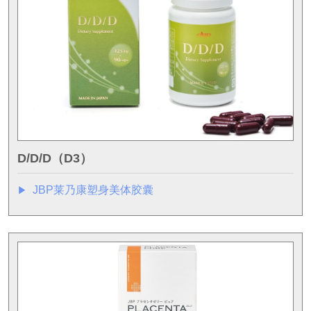
D/D/D（D3）
JBP莱乃康塑身美体胶囊
▶︎