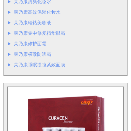
莱乃康清爽化妆水
▶︎
莱乃康高效保湿化妆水
▶︎
莱乃康璀钻美容液
▶︎
莱乃康集中修复精华眼霜
▶︎
莱乃康修护面霜
▶︎
莱乃康极致防晒霜
▶︎
莱乃康睡眠提拉紧致面膜
▶︎