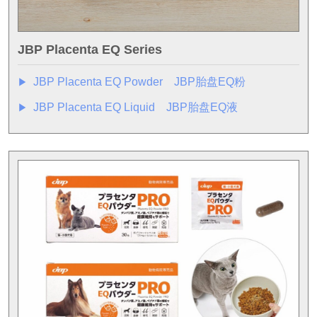
JBP Placenta EQ Series
JBP Placenta EQ Powder JBP胎盘EQ粉
▶︎
JBP Placenta EQ Liquid JBP胎盘EQ液
▶︎