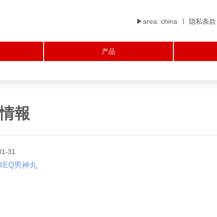
▶︎area: china
隐私条款
产品
情報
01-31
康EQ男神丸