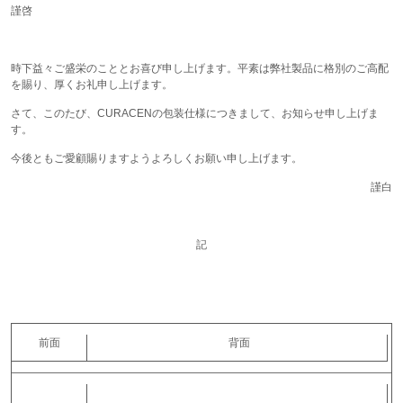
謹啓
時下益々ご盛栄のこととお喜び申し上げます。平素は弊社製品に格別のご高配
を賜り、厚くお礼申し上げます。
さて、このたび、CURACENの包装仕様につきまして、お知らせ申し上げま
す。
今後ともご愛顧賜りますようよろしくお願い申し上げます。
謹白
記
前面
背面