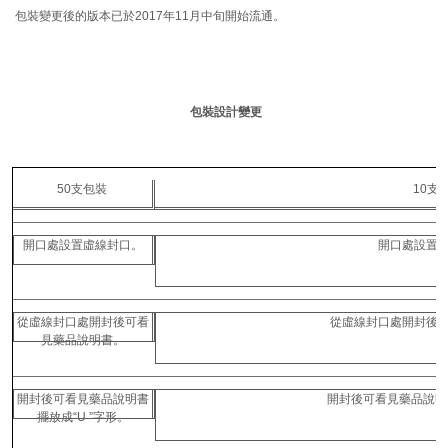
包裝變更後的版本已於2017年11月中旬開始流通。
包裝設計變更
50支包裝
10支
開口處設置虛線封口。
開口處設置
從虛線封口處開封後可看
從虛線封口處開封後
見藥品說明書。
開封後可看見藥品說明書
開封後可看見藥品說明
擺放成“U ”字形。