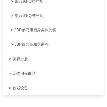
>
莱乃康PO女神丸
>
莱乃康EQ男神丸
>
JBP莱乃康塑身美体胶囊
>
JBP百分百胎盘果冻
>
美容护肤
>
宠物用保健品
>
仪器设备